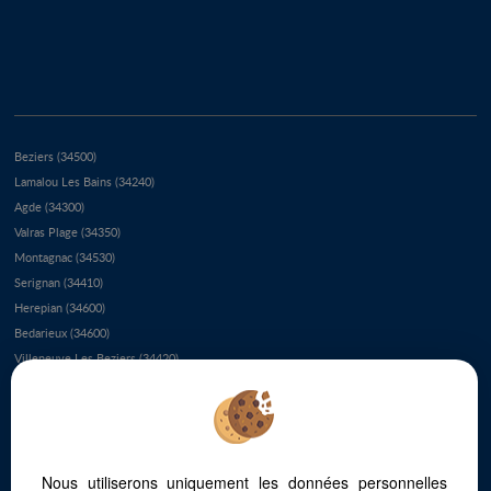
Beziers (34500)
Lamalou Les Bains (34240)
Agde (34300)
Valras Plage (34350)
Montagnac (34530)
Serignan (34410)
Herepian (34600)
Bedarieux (34600)
Villeneuve Les Beziers (34420)
Le Grau D'agde (34300)
Le Cap D'agde (34300)
Colombieres Sur Orb (34390)
Saint Genies De Varensal (34610)
Nous utiliserons uniquement les données personnelles
Le Bousquet D'orb (34260)