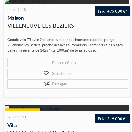
Vous vendez votre bien
ref. n° 2118
Prix : 495 000 €*
Maison
Notre agence
VILLENEUVE LES BEZIERS
Accès propriétaire
Grande villa T5 avec 2 chambres au rez de chaussée et double garage
Villeneuve les Béziers, proche des axes autoroutiers, l'aéroport et les plages
Belle villa récente de 142m² sur 1000m² de terrain clos et...
Plus de détails
Sélectionner
Partager
ref. n° 8143
Prix : 249 000 €*
Villa