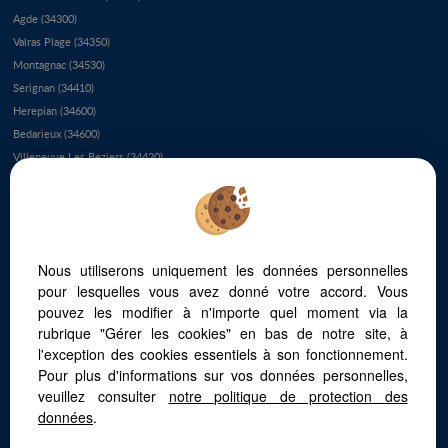
Agde (34300)
Valras Plage (34350)
Montagnac (34530)
Serignan (34410)
Herepian (34600)
Bedarieux (34600)
Villeneuve Les Beziers (34420)
Le Grau D'agde (34300)
Le Cap D'agde (34300)
Colombieres Sur Orb (34390)
Saint Genies De Varensal (34610)
Nous utiliserons uniquement les données personnelles
Le Bousquet D'orb (34260)
pour lesquelles vous avez donné votre accord. Vous
Boujan Sur Libron (34760)
pouvez les modifier à n'importe quel moment via la
Vieussan (34390)
rubrique "Gérer les cookies" en bas de notre site, à
Servian (34290)
l'exception des cookies essentiels à son fonctionnement.
Saint Chinian (34360)
Pour plus d'informations sur vos données personnelles,
Puisserguier (34620)
veuillez consulter
notre politique de protection des
Bassan (34290)
données
.