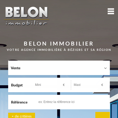
M
Maisons, villas, propriétés
Appartements
BELON IMMOBILIER
Terrains
VOTRE AGENCE IMMOBILIÈRE À BÉZIERS ET SA RÉGION
Immeubles
Vente
Commerces et Entreprises
Mes sélections
0
Budget
€
€
Accueil
Alerte e-mail
Référence
Déposez votre recherche
+ de critères