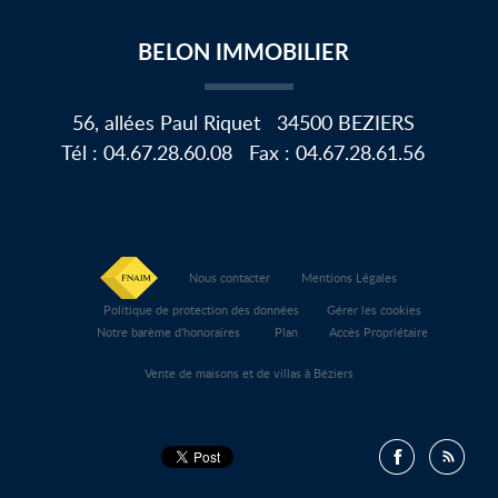
LIRE LA SUITE
BELON IMMOBILIER
56, allées Paul Riquet
34500
BEZIERS
Tél :
04.67.28.60.08
Fax :
04.67.28.61.56
Nous contacter
Mentions Légales
Politique de protection des données
Gérer les cookies
Notre barème d'honoraires
Plan
Accès Propriétaire
Vente de maisons et de villas à Béziers