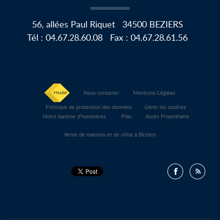
56, allées Paul Riquet
34500
BEZIERS
Tél :
04.67.28.60.08
Fax :
04.67.28.61.56
Nous contacter
Mentions Légales
Politique de protection des données
Gérer les cookies
Notre barème d'honoraires
Plan
Accès Propriétaire
Vente de maisons et de villas à Béziers