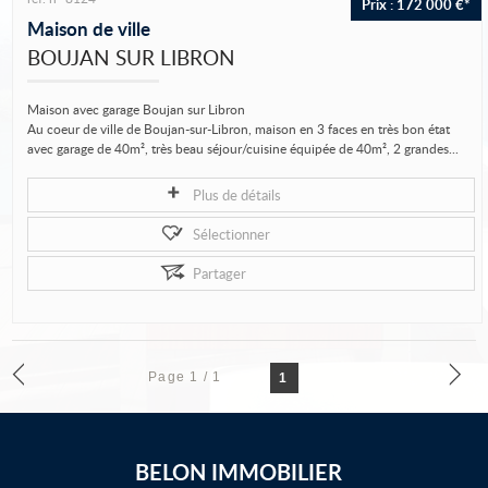
Prix : 172 000 €*
Vous vendez votre bien
Maison de ville
BOUJAN SUR LIBRON
Notre agence
Accès propriétaire
Maison avec garage Boujan sur Libron
Au coeur de ville de Boujan-sur-Libron, maison en 3 faces en très bon état
avec garage de 40m², très beau séjour/cuisine équipée de 40m², 2 grandes...
Plus de détails
Sélectionner
Partager
Page 1 / 1
1
BELON IMMOBILIER