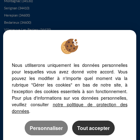
Montagnac (34530)
Serignan (34410)
Herepian (34600)
Bedarieux (34600)
Villeneuve Les Beziers (34420)
Le Cap D'agde (34300)
Colombieres Sur Orb (34390)
Le Grau D'agde (34300)
Vieussan (34390)
Nous utiliserons uniquement les données personnelles
Servian (34290)
pour lesquelles vous avez donné votre accord. Vous
Saint Chinian (34360)
pouvez les modifier à n'importe quel moment via la
Puisserguier (34620)
rubrique "Gérer les cookies" en bas de notre site, à
Bassan (34290)
l'exception des cookies essentiels à son fonctionnement.
Murviel Les Beziers (34490)
Pour plus d'informations sur vos données personnelles,
Les Aires (34600)
veuillez consulter
notre politique de protection des
Sete (34200)
données
.
Personnaliser
Tout accepter