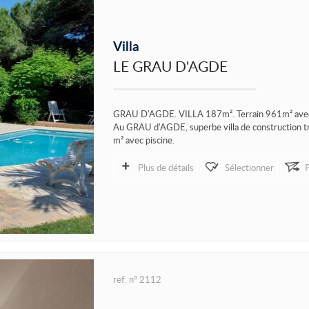
Villa
LE GRAU D'AGDE
GRAU D'AGDE. VILLA 187m². Terrain 961m² avec 
Au GRAU d'AGDE, superbe villa de construction tr
m² avec piscine.
Cette...
Plus de détails
Sélectionner
ref. n° 2112