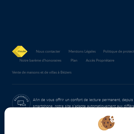
Nous contacter
Mentions Légales
Politique de prote
Notre barème d'honoraires
Plan
Accès Propriétaire
Vente de maisons et de villas à Béziers
Afin de vous offrir un confort de lecture permanent, depuis
smartphone, notre site s’adapte automatiquement aux différ