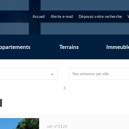
Accueil
Alerte e-mail
Déposez votre recherche
ppartements
Terrains
Immeubl
Nos annonces par ville
3
ref. n° 2123