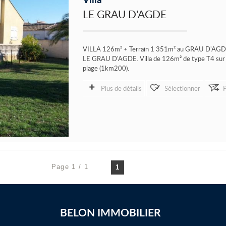
LE GRAU D'AGDE
VILLA 126m² + Terrain 1 351m² au GRAU D'AGD
LE GRAU D'AGDE. Villa de 126m² de type T4 sur te
plage (1km200).
Cette villa de...
Plus de détails
Sélectionner
Page 1 / 1
1
BELON IMMOBILIER