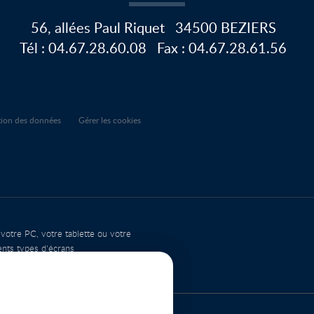
56, allées Paul Riquet
34500
BEZIERS
Tél :
04.67.28.60.08
Fax :
04.67.28.61.56
ction des données
Gérer les cookies
 votre PC, votre tablette ou votre
ents types d'écrans