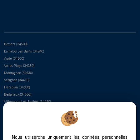
Beziers (34500)
Lamalou Les Bains (34240)
Agde (34300)
Valras Plage (34350)
Montagnac (34530)
Serignan (34410)
Herepian (34600)
Bedarieux (34600)
Villeneuve Les Beziers (34420)
Colombieres Sur Orb (34390)
Le Grau D'agde (34300)
Le Cap D'agde (34300)
Cap D'agde (34300)
Nous utiliserons uniquement les données personnelles
Saint Genies De Varensal (34610)