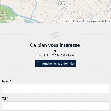
Leaflet
| © OpenStreetMap contributors
Ce bien
vous intéresse
?
Laetitia CANAVEIRA
Afficher les coordonnées
Nom
*
Tél
*