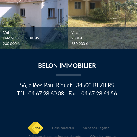
Maison
Villa
LAMALOU LES BAINS
SIRAN
230 000 €*
230 000 €*
BELON IMMOBILIER
56, allées Paul Riquet
34500
BEZIERS
Tél :
04.67.28.60.08
Fax :
04.67.28.61.56
Nous contacter
Mentions Légales
Politique de protection des données
Gérer les cookies