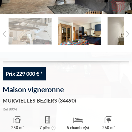
Vous vendez votre bien
Notre agence
Accès propriétaire
Prix
229 000 €
*
Maison vigneronne
MURVIEL LES BEZIERS (34490)
Ref
8094
250 m²
7 pièce(s)
5 chambre(s)
260 m²