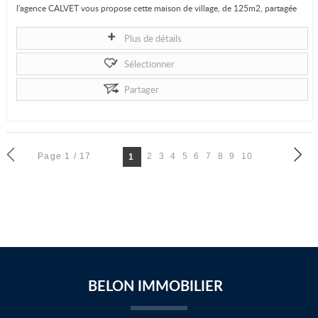
l'agence CALVET vous propose cette maison de village, de 125m2, partagée
en 2...
Plus de détails
Sélectionner
Partager
Page 1 / 17
2
3
4
5
6
7
8
9
10
1
BELON IMMOBILIER