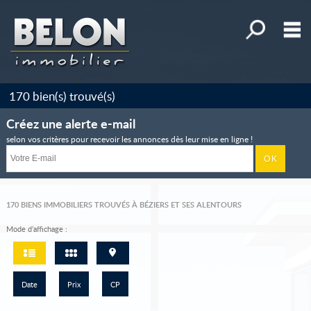
Affiner la r
M
Maisons, villas, propriétés
170
bien(s) trouvé(s)
Appartements
Créez une alerte e-mail
Terrains
selon vos critères pour recevoir les annonces dès leur mise en ligne !
Immeubles
Commerces et Entreprises
170
BIENS IMMOBILIERS TROUVÉS À BÉZIERS ET SES ALENTOURS
Mes sélections
0
Mode d’affichage :
Accueil
Alerte e-mail
Date
Prix
CP
Déposez votre recherche