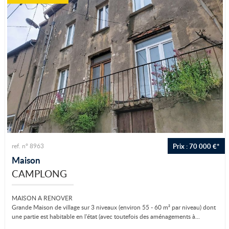
Prix : 70 000 €*
ref. n° 8963
Maison
CAMPLONG
MAISON A RENOVER
Grande Maison de village sur 3 niveaux (environ 55 - 60 m² par niveau) dont
une partie est habitable en l'état (avec toutefois des aménagements à...