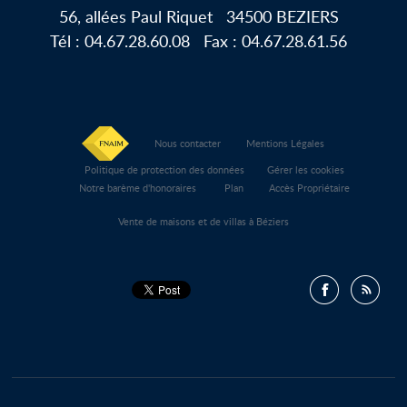
56, allées Paul Riquet
34500
BEZIERS
Tél :
04.67.28.60.08
Fax :
04.67.28.61.56
Nous contacter
Mentions Légales
Politique de protection des données
Gérer les cookies
Notre barème d'honoraires
Plan
Accès Propriétaire
Vente de maisons et de villas à Béziers