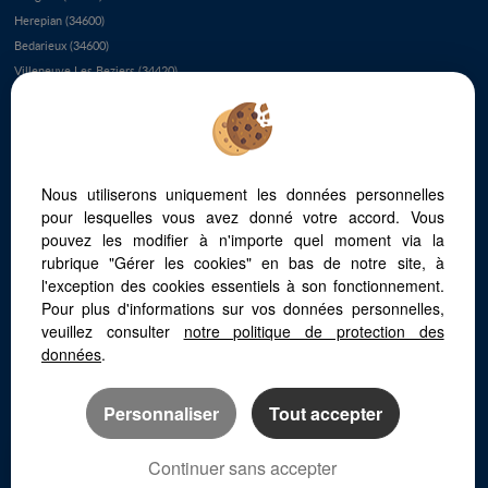
Herepian (34600)
Bedarieux (34600)
Villeneuve Les Beziers (34420)
Le Grau D'agde (34300)
Le Cap D'agde (34300)
Colombieres Sur Orb (34390)
Saint Genies De Varensal (34610)
Nous utiliserons uniquement les données personnelles
Le Bousquet D'orb (34260)
pour lesquelles vous avez donné votre accord. Vous
Boujan Sur Libron (34760)
pouvez les modifier à n'importe quel moment via la
Vieussan (34390)
rubrique "Gérer les cookies" en bas de notre site, à
Servian (34290)
l'exception des cookies essentiels à son fonctionnement.
Saint Chinian (34360)
Pour plus d'informations sur vos données personnelles,
Puisserguier (34620)
veuillez consulter
notre politique de protection des
Bassan (34290)
données
.
Personnaliser
Tout accepter
Continuer sans accepter