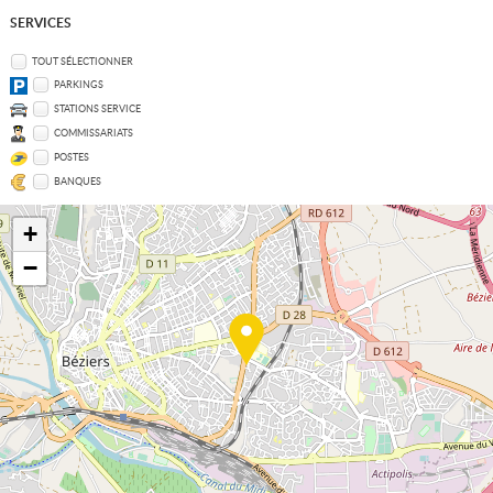
SERVICES
TOUT SÉLECTIONNER
PARKINGS
STATIONS SERVICE
COMMISSARIATS
POSTES
BANQUES
+
−