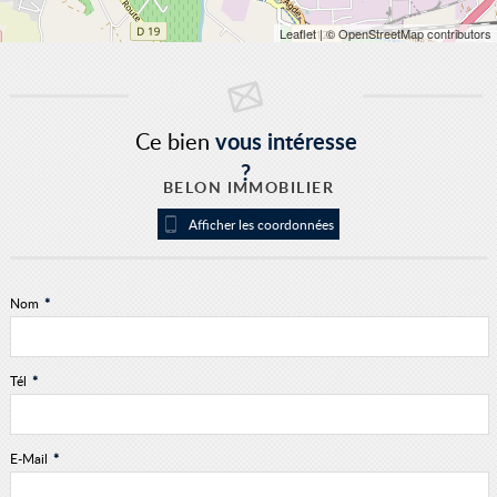
Leaflet
| © OpenStreetMap contributors
Ce bien
vous intéresse
?
BELON IMMOBILIER
Afficher les coordonnées
Nom
*
Tél
*
E-Mail
*