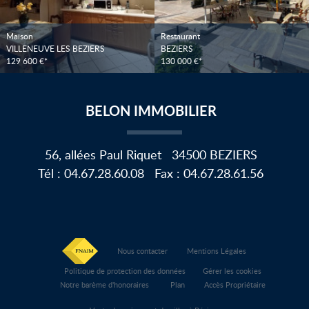
Maison
Restaurant
VILLENEUVE LES BEZIERS
BEZIERS
129 600 €*
130 000 €*
BELON IMMOBILIER
56, allées Paul Riquet
34500
BEZIERS
Tél :
04.67.28.60.08
Fax :
04.67.28.61.56
Nous contacter
Mentions Légales
Politique de protection des données
Gérer les cookies
Notre barème d'honoraires
Plan
Accès Propriétaire