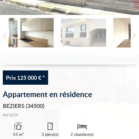
Vous vendez votre bien
Notre agence
Accès propriétaire
Prix
125 000 €
*
Appartement en résidence
BEZIERS (34500)
Ref
8139
55 m²
3 pièce(s)
2 chambre(s)