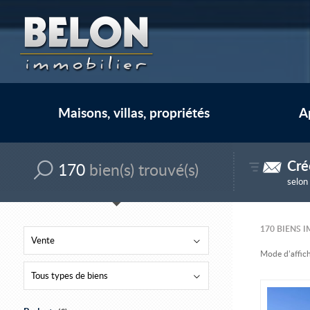
Maisons, villas, propriétés
A
Cré
170
bien(s) trouvé(s)
selon
170
BIENS I
Vente
Mode d’affich
Tous types de biens