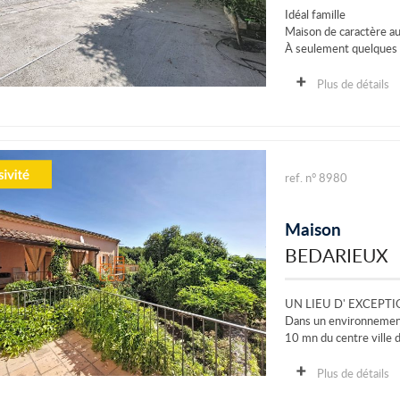
Idéal famille
Maison de caractère au
À seulement quelques 
cette...
Plus de détails
ref. n° 8980
Maison
BEDARIEUX
UN LIEU D' EXCEPT
Dans un environnement 
10 mn du centre ville de
Plus de détails