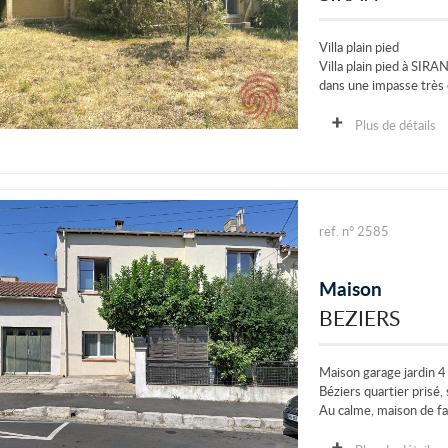
Villa plain pied
Villa plain pied à SIRA
dans une impasse très c
Plus de détails
ref. n° 2585
Maison
BEZIERS
Maison garage jardin 
Béziers quartier prisé,
Au calme, maison de fa
Elle comprend, un hall..