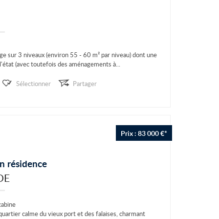
ge sur 3 niveaux (environ 55 - 60 m² par niveau) dont une
 l'état (avec toutefois des aménagements à...
Sélectionner
Partager
Prix : 83 000 €*
n résidence
DE
cabine
artier calme du vieux port et des falaises, charmant