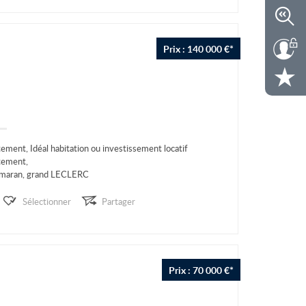
Prix : 140 000 €*
tement, Idéal habitation ou investissement locatif
rtement,
timaran, grand LECLERC
s et bus
é de deux logements...
Sélectionner
Partager
Prix : 70 000 €*