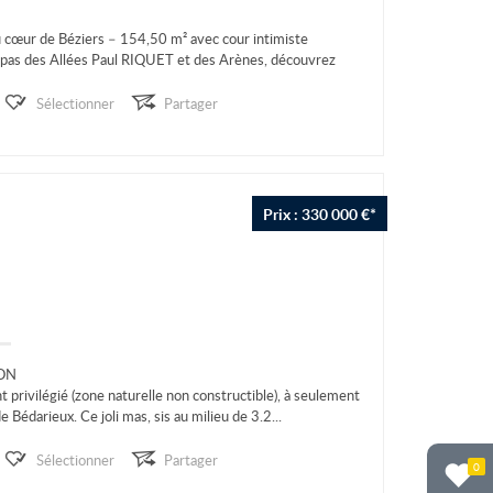
 cœur de Béziers – 154,50 m² avec cour intimiste
pas des Allées Paul RIQUET et des Arènes, découvrez
Sélectionner
Partager
Prix : 330 000 €*
ION
privilégié (zone naturelle non constructible), à seulement
 Bédarieux. Ce joli mas, sis au milieu de 3.2...
Sélectionner
Partager
0