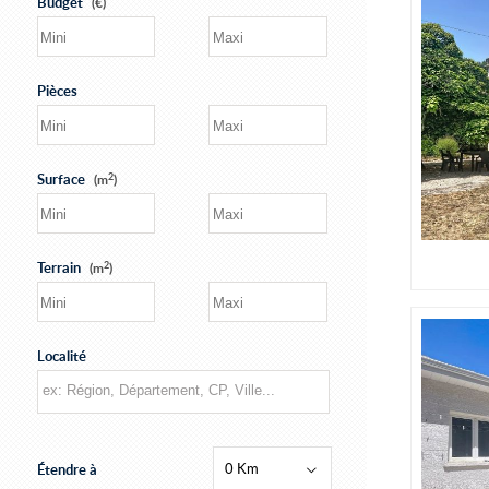
Budget
(€)
Pièces
2
Surface
(m
)
2
Terrain
(m
)
Localité
0 Km
Étendre à