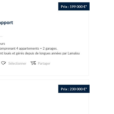
Prix : 199 000 €*
apport
eurs
omprenant 4 appartements + 2 garages.
nt loués et gérés depuis de longues années par Lamalou
Sélectionner
Partager
Prix : 230 000 €*