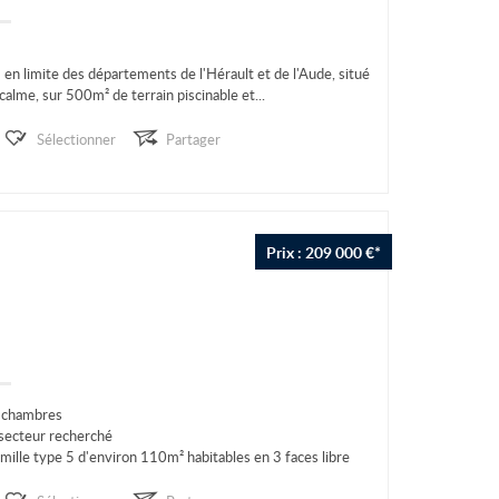
N en limite des départements de l'Hérault et de l'Aude, situé
alme, sur 500m² de terrain piscinable et...
Sélectionner
Partager
Prix : 209 000 €*
4 chambres
 secteur recherché
mille type 5 d'environ 110m² habitables en 3 faces libre
.