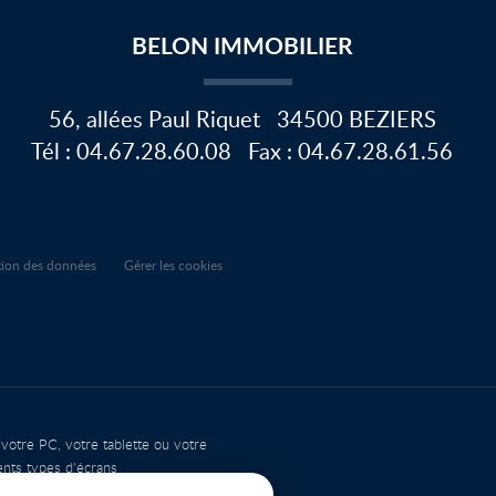
BELON IMMOBILIER
56, allées Paul Riquet
34500
BEZIERS
Tél :
04.67.28.60.08
Fax :
04.67.28.61.56
ction des données
Gérer les cookies
 votre PC, votre tablette ou votre
ents types d'écrans