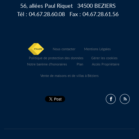
56, allées Paul Riquet
34500
BEZIERS
Tél :
04.67.28.60.08
Fax :
04.67.28.61.56
Nous contacter
Mentions Légales
Politique de protection des données
Gérer les cookies
Notre barème d'honoraires
Plan
Accès Propriétaire
Vente de maisons et de villas à Béziers