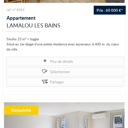
Prix : 60 000 €*
ref. n° 8905
Appartement
LAMALOU LES BAINS
Studio 23 m² + loggia
Situé au 1er étage d'une petite résidence avec ascenseur, à 400 m. du cœur
de ville .
Pièce unique séjour coin cuisine avec canapé lit (canapé...
Plus de détails
Sélectionner
Partager