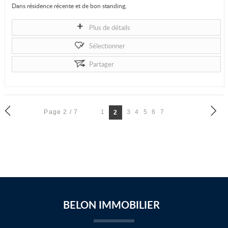
Dans résidence récente et de bon standing,
Vous n'aurez qu'à poser vos meubles dans cet...
Plus de détails
Sélectionner
Partager
Page 2 / 7
1
3
4
5
6
7
2
BELON IMMOBILIER