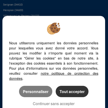
Serignan (34410)
Herepian (34600)
Villeneuve Les Beziers (34420)
Le Cap D'agde (34300)
Colombieres Sur Orb (34390)
Le Grau D'agde (34300)
Boujan Sur Libron (34760)
Nous utiliserons uniquement les données personnelles
Vieussan (34390)
pour lesquelles vous avez donné votre accord. Vous
Servian (34290)
pouvez les modifier à n'importe quel moment via la
Saint Chinian (34360)
rubrique "Gérer les cookies" en bas de notre site, à
Puisserguier (34620)
l'exception des cookies essentiels à son fonctionnement.
Bassan (34290)
Pour plus d'informations sur vos données personnelles,
Murviel Les Beziers (34490)
veuillez consulter
notre politique de protection des
Les Aires (34600)
données
.
Personnaliser
Tout accepter
Continuer sans accepter