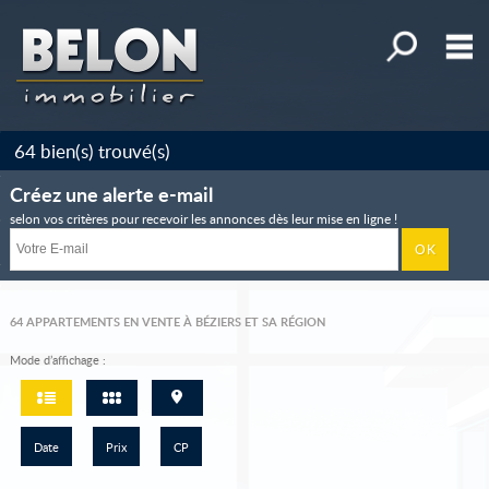
Affiner la r
M
Maisons, villas, propriétés
64
bien(s) trouvé(s)
Appartements
Créez une alerte e-mail
Terrains
selon vos critères pour recevoir les annonces dès leur mise en ligne !
Immeubles
Commerces et Entreprises
64
APPARTEMENTS EN VENTE À BÉZIERS ET SA RÉGION
Mes sélections
0
Mode d’affichage :
Accueil
Alerte e-mail
Date
Prix
CP
Déposez votre recherche